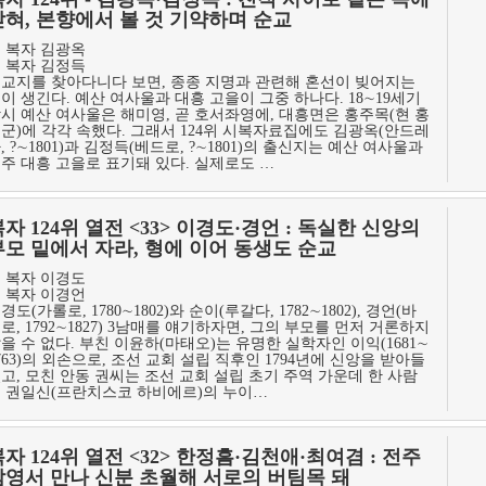
갇혀, 본향에서 볼 것 기약하며 순교
 복자 김광옥
 복자 김정득
교지를 찾아다니다 보면, 종종 지명과 관련해 혼선이 빚어지는
이 생긴다. 예산 여사울과 대흥 고을이 그중 하나다. 18∼19세기
시 예산 여사울은 해미영, 곧 호서좌영에, 대흥면은 홍주목(현 홍
군)에 각각 속했다. 그래서 124위 시복자료집에도 김광옥(안드레
, ?∼1801)과 김정득(베드로, ?∼1801)의 출신지는 예산 여사울과
주 대흥 고을로 표기돼 있다. 실제로도 …
자 124위 열전 <33> 이경도·경언 : 독실한 신앙의
부모 밑에서 자라, 형에 이어 동생도 순교
 복자 이경도
 복자 이경언
경도(가롤로, 1780∼1802)와 순이(루갈다, 1782∼1802), 경언(바
로, 1792∼1827) 3남매를 얘기하자면, 그의 부모를 먼저 거론하지
을 수 없다. 부친 이윤하(마태오)는 유명한 실학자인 이익(1681∼
763)의 외손으로, 조선 교회 설립 직후인 1794년에 신앙을 받아들
고, 모친 안동 권씨는 조선 교회 설립 초기 주역 가운데 한 사람
 권일신(프란치스코 하비에르)의 누이…
자 124위 열전 <32> 한정흠·김천애·최여겸 : 전주
감영서 만나 신분 초월해 서로의 버팀목 돼