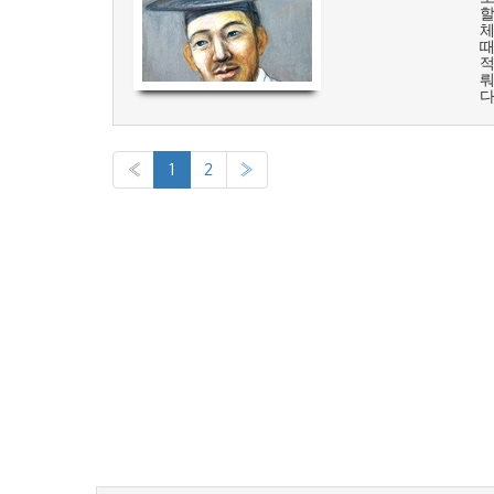
할
체
때
적
뤄
다
«
1
2
»