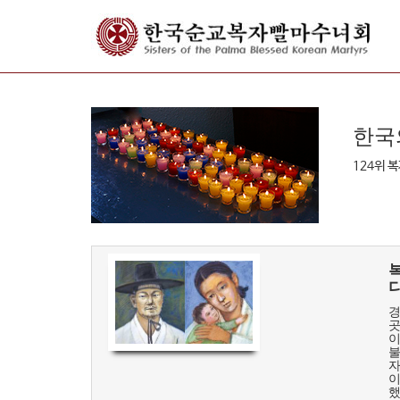
한국
124위 
경
곳
이
불
자
이
했