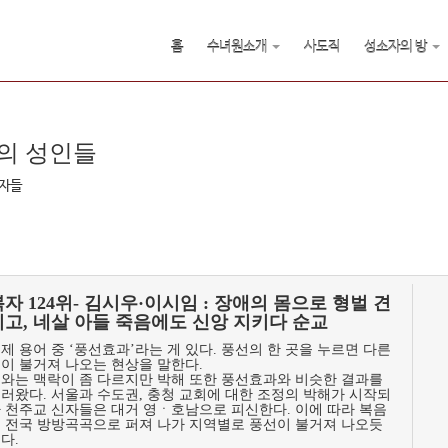
홈
수녀원소개
사도직
성소자의 방
의 성인들
복자들
복자 124위- 김시우·이시임 : 장애의 몸으로 형벌 견
디고, 네살 아들 죽음에도 신앙 지키다 순교
제 용어 중 ‘풍선효과’라는 게 있다. 풍선의 한 곳을 누르면 다른
이 불거져 나오는 현상을 말한다.
와는 맥락이 좀 다르지만 박해 또한 풍선효과와 비슷한 결과를
러왔다. 서울과 수도권, 충청 교회에 대한 조정의 박해가 시작되
 천주교 신자들은 대거 영ㆍ호남으로 피신한다. 이에 따라 복음
 전국 방방곡곡으로 퍼져 나가 지역별로 풍선이 불거져 나오듯
다.