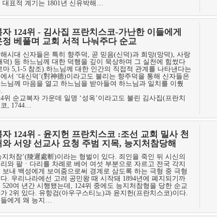
 대표적 계기는 1801년 신유박해…
복자 124위 - 김사집 프란치스코-가난한 이들에게
온정 베풀며 교회 서적 나눠주다 순교
해시대 신자들은 특히 향주덕, 곧 믿음(신덕)과 희망(망덕), 사랑
애덕) 등 하느님께 대한 덕행을 깊이 묵상하며 그 실천에 힘썼다
로마 5,1-5 참조).하느님께 대한 인간의 직접적 관계를 나타낸다는
에서 ‘대신덕’(對神德)이라고도 불리는 향주덕을 통해 신자들은
느님께 마음을 열고 하느님을 받아들여 하느님과 일치를 이뤘
.
24위 순교복자 가운데 일명 ‘성옥’이라고도 불린 김사집(프란치
코, 1744…
복자 124위 - 윤지헌 프란치스코 :조선 교회 밀사 천
거와 서양 선교사 요청 주범 지목, 능지처참당해
능지처참’(陵遲處斬)이라는 형벌이 있다. 죄인을 죽인 뒤 시신의
리와 팔ㆍ다리를 차례로 베어 여섯 부분으로 자르고 전국 각지
 보내 백성에게 보여줌으로써 경계로 삼도록 하는 극형 중 극형
다. 우리나라에선 고려 공민왕 때 시작돼 1894년에 폐지되기까
 520여 년간 시행됐는데, 124위 중에도 능지처참형을 당한 순교
가 2위 있다. 유항검(아우구스티노)과 윤지헌(프란치스코)이다.
들에게 왜 능지…