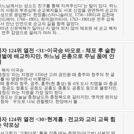
하느님께서는 성소도 친구를 통해 지켜주신다’는 말이 있다. 하느
의 사랑과 부르심에 순교복자들도 서로 신앙을 권면하며 순교의
성으로 응답했다. 한정흠(스타니슬라오, 1756∼1801)과 김천애
안드레아, 1760∼1801), 최여겸(마티아, 1763∼1801)은 전주 감옥
서 만난 인연으로 순교의 길을 함께 걸었다.
801년 신유박해가 일어난 지 얼마 되지 않아 체포된 세 순교 복자
 전주 감영으로 끌려가 여러 차…
자 124위 열전 <31>이국승 바오로 : 체포 후 숱한
형벌에 배교하지만, 하느님 은총으로 주님 품에 안
겨
 복자 이국승.
충청도’라는 지명은 1356년 고려 공민왕 때 충주와 청주의 첫 글
를 따 명명하면서 비롯됐다.
때 충주와 청주, 공주, 홍주(현 홍성) 등 4개 도시 지명을 따 충공
·청공도·청홍도·공청도·공홍도·충홍도·공충도 등으로 불렸지만,
충청도’라는 지명을 가장 많이 썼다.
청도는 오늘날 충청남도와 충청북도로 갈리지만, 옛적엔 편의상
청좌ㆍ우도로 나눠 관할했다. 한양에서 볼 …
자 124위 열전 <30>현계흠 : 전교와 교리 교육 힘
쓴 약포상
선교회가 ‘교회다운’ 틀을 갖춘 데는 주문모(야고보) 신부의 역