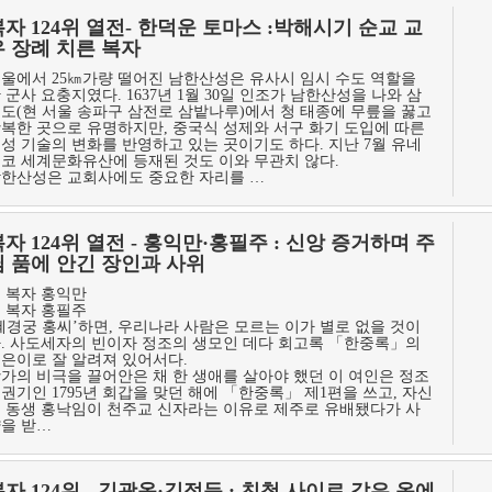
복자 124위 열전- 한덕운 토마스 :박해시기 순교 교
우 장례 치른 복자
울에서 25㎞가량 떨어진 남한산성은 유사시 임시 수도 역할을
 군사 요충지였다. 1637년 1월 30일 인조가 남한산성을 나와 삼
도(현 서울 송파구 삼전로 삼밭나루)에서 청 태종에 무릎을 꿇고
복한 곳으로 유명하지만, 중국식 성제와 서구 화기 도입에 따른
성 기술의 변화를 반영하고 있는 곳이기도 하다. 지난 7월 유네
코 세계문화유산에 등재된 것도 이와 무관치 않다.
한산성은 교회사에도 중요한 자리를 …
자 124위 열전 - 홍익만·홍필주 : 신앙 증거하며 주
님 품에 안긴 장인과 사위
 복자 홍익만
 복자 홍필주
혜경궁 홍씨’하면, 우리나라 사람은 모르는 이가 별로 없을 것이
. 사도세자의 빈이자 정조의 생모인 데다 회고록 「한중록」의
은이로 잘 알려져 있어서다.
가의 비극을 끌어안은 채 한 생애를 살아야 했던 이 여인은 정조
권기인 1795년 회갑을 맞던 해에 「한중록」 제1편을 쓰고, 자신
 동생 홍낙임이 천주교 신자라는 이유로 제주로 유배됐다가 사
을 받…
자 124위 - 김광옥·김정득 : 친척 사이로 같은 옥에