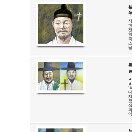
서
한
전
항
축
스
남
복
▲
▲
‘
다
지
왕
집
의
약
복