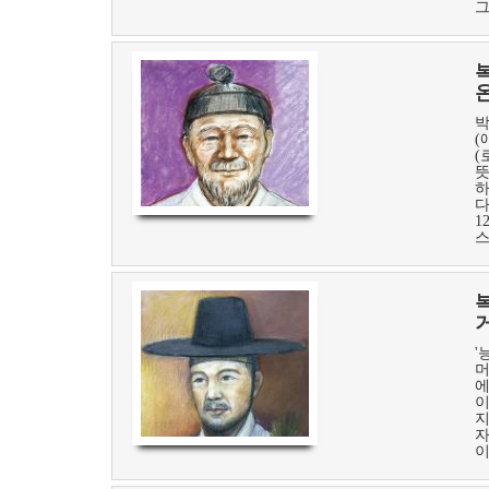
그
박
(
(
뜻
하
다
1
스
'
머
에
이
지
자
이