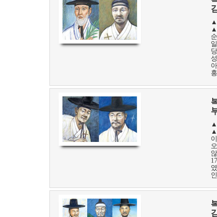
▲
▲
순
일
당
성
아
홍
복
▲
▲
이
오
않
1
였
인
복