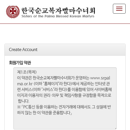
T
o
g
g
l
e
n
Create Account
a
v
i
회원가입 약관
g
a
t
i
o
n