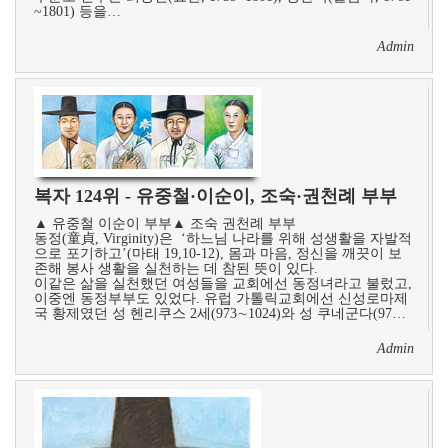
~1801) 등을…
Admin
복자 124위 - 유중철·이순이, 조숙·권천례 부부
▲ 유중철 이순이 부부▲ 조숙 권천례 부부
동정(童貞, Virginity)은 ‘하느님 나라를 위해 성생활을 자발적
으로 포기하고’(마태 19,10-12), 몸과 마음, 정신을 깨끗이 보
존해 봉사 생활을 실천하는 데 참된 뜻이 있다.
이같은 삶을 실천했던 여성들을 교회에선 동정녀라고 불렀고,
이중엔 동정부부도 있었다. 유럽 가톨릭교회에선 신성로마제
국 황제였던 성 헨리쿠스 2세(973∼1024)와 성 쿠네군다(97…
Admin