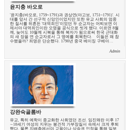
윤지충 바오로
'윤지충(바오로, 1759~1791)과 권상연(야고보, 1751~1791)'. 시
대를 앞서 간 선구적 신앙인이었지만 또한 유교 사회의 엄중
한 질서를 뒤흔든 '대역죄인'이었던 두 순교자는 어찌보면 이
제서야 대역죄인이란 오명을 공식으로 씻게 됐다. 이르면 8월
께, 늦어도 10월께 시복을 통해 복자가 됨으로써 한국 근대화
의 새 장을 연 순교자로서 그 명예를 회복한다. 이들은 왜 참
수됐을까? 죄명은 단순했다. 1790년 중국 베이징 구베아…
Admin
강완숙골롬바
유교, 특히 예학이 종교화한 사회였던 조선. 임진왜란 이후 17
∼18세기 여성의 지위는 봉건적 가부장질서 속에서 크게 후퇴
했다. 물론 지배층에서야 교육이나 상속권 인정을 통해 일부