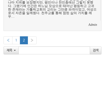
나마 지위를 보장했지만, 평민이나 천민층에선 그렇지 못했
다. 그랬기에 인간은 하느님 모상으로 태어난 평등하고 고귀
한 존재라는 가톨릭교회의 교리는 그만큼 파격이었고, 여성으
로서 자존을 일깨웠다. 천주교를 통해 참된 삶의 가치를 깨
우…
Admin
«
1
2
»
제목