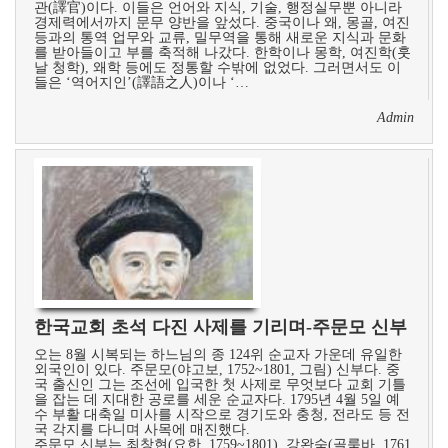
관(譯官)이다. 이들은 언어와 지식, 기술, 행정실무뿐 아니라
경제력에서까지 문무 양반을 앞섰다. 중국이나 왜, 몽골, 여진
등과의 통역 업무와 교류, 밀무역을 통해 새로운 지식과 문화
를 받아들이고 부를 축적해 나갔다. 한학이나 몽학, 여진학(훗
날 청학), 왜학 등에도 정통할 수밖에 없었다. 그러면서도 이
들은 ‘역어지인’(譯語之人)이나 ‘…
Admin
한국교회 초석 다진 사제를 기리며-주문모 신부
오는 8월 시복되는 하느님의 종 124위 순교자 가운데 유일한
외국인이 있다. 주문모(야고보, 1752~1801, 그림) 신부다. 중
국 출신인 그는 조선에 입국한 첫 사제로 무엇보다 교회 기틀
을 잡는 데 지대한 공로를 세운 순교자다. 1795년 4월 5일 예
수 부활 대축일 미사를 시작으로 경기도와 충청, 전라도 등 전
국 각지를 다니며 사목에 매진했다.
주문모 신부는 최창현(요한, 1759~1801), 강완숙(골룸바, 1761