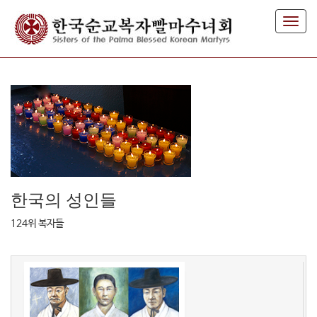
T
o
g
g
l
e
n
a
v
i
g
a
t
한국의 성인들
i
o
124위 복자들
n