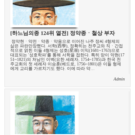
[하느님의종 124위 열전] 정약종ㆍ철상 부자
정약현ㆍ약전ㆍ약종ㆍ약용으로 이어진 나주 정씨 4형제의
삶은 파란만장했다. 서학(西學), 정확히는 천주교와 직ㆍ간접
적으로 얽힌 이들 4형제는 성호(星湖) 이익(1681~1763)으로
대표되는 '성호학파'를 통해 서학을 접한다. 특히 맏이 약현(17
51~1821)의 처남인 이벽(요한 세례자, 1754~1785)과 한국 천
주교회의 첫 세례자 이승훈(베드로, 1756~1801)은 이들 형제
에게 교리를 가르치기도 했다. 이에 따라 약…
Admin