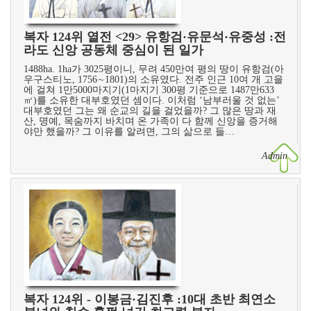
복자 124위 열전 <29> 유항검·유문석·유중성 :전
라도 신앙 공동체 중심이 된 일가
1488ha. 1ha가 3025평이니, 무려 450만여 평의 땅이 유항검(아
우구스티노, 1756∼1801)의 소유였다. 전주 인근 10여 개 고을
에 걸쳐 1만5000마지기(1마지기 300평 기준으로 1487만633
㎡)를 소유한 대부호였던 셈이다. 이처럼 ‘남부러울 것 없는’
대부호였던 그는 왜 순교의 길을 걸었을까? 그 많은 땅과 재
산, 명예, 목숨까지 바치며 온 가족이 다 함께 신앙을 증거해
야만 했을까? 그 이유를 알려면, 그의 삶으로 들…
Admin
복자 124위 - 이봉금·김진후 :10대 초반 최연소