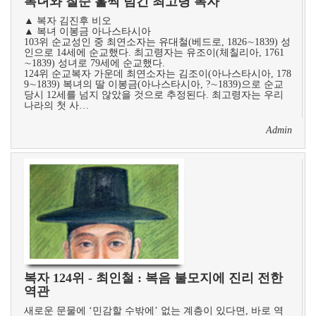
복녀와 칠순 훌쩍 넘긴 최고령 복자
▲ 복자 김진후 비오
▲ 복녀 이봉금 아나스타시아
103위 순교성인 중 최연소자는 유대철(베드로, 1826∼1839) 성
인으로 14세에 순교했다. 최고령자는 유조이(체칠리아, 1761
∼1839) 성녀로 79세에 순교했다.
124위 순교복자 가운데 최연소자는 김조이(아나스타시아, 178
9∼1839) 복녀의 딸 이봉금(아나스타시아, ?∼1839)으로 순교
당시 12세를 넘지 않았을 것으로 추정된다. 최고령자는 우리
나라의 첫 사…
Admin
복자 124위 - 최인철 : 복음 불모지에 진리 전한
역관
새로운 문물에 ‘민감할 수밖에’ 없는 계층이 있다면, 바로 역