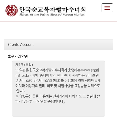
T
o
g
g
l
e
n
Create Account
a
v
i
회원가입 약관
g
a
t
i
o
n